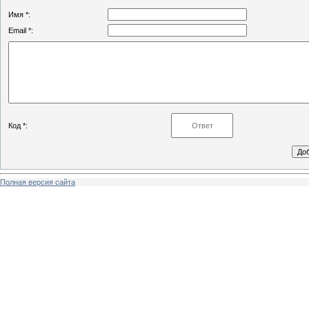
Имя *:
Email *:
Код *:
Полная версия сайта