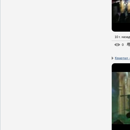
10 г. назад
0
Квартал 