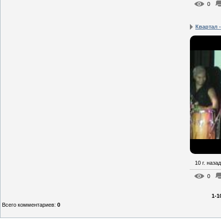
0
Квартал -
10 г. назад
0
1-1
Всего комментариев
:
0