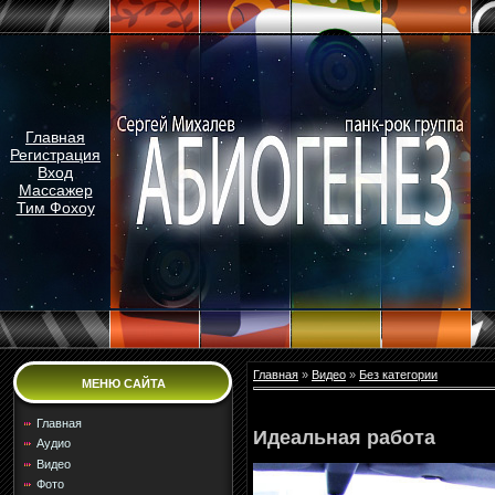
Главная
Регистрация
Вход
Массажер
Тим Фохоу
Главная
»
Видео
»
Без категории
МЕНЮ САЙТА
Главная
Идеальная работа
Аудио
Видео
Фото