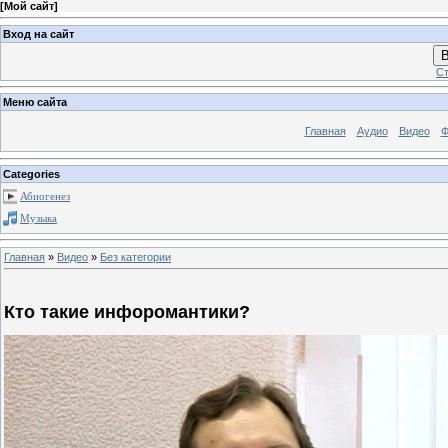
[
Мой сайт
]
Вход на сайт
В
Ст
Меню сайта
Главная
Аудио
Видео
Ф
Categories
Абиогенез
Музыка
Главная
»
Видео
»
Без категории
Кто такие инфоромантики?