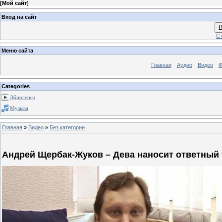
[
Мой сайт
]
Вход на сайт
В
Ст
Меню сайта
Главная
Аудио
Видео
Ф
Categories
Абиогенез
Музыка
Главная
»
Видео
»
Без категории
Андрей Щербак-Жуков – Дева наносит ответный