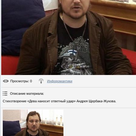
Просмотры
: 0
Инфоромантики
Описание материала
:
Стихотворение «Дева наносит ответный удар» Андрея Щербака-Жукова.