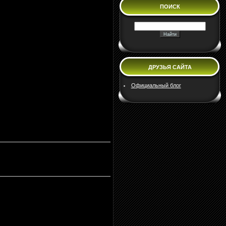
ПОИСК
ДРУЗЬЯ САЙТА
Официальный блог