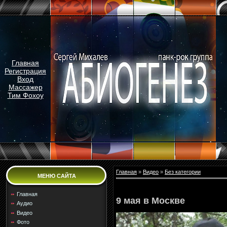
Главная
Регистрация
Вход
Массажер
Тим Фохоу
Главная
»
Видео
»
Без категории
МЕНЮ САЙТА
Главная
9 мая в Москве
Аудио
Видео
Фото