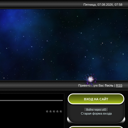
Пятница, 07.08.2026, 07:58
Приветствую Вас
Гость
|
RSS
ВХОД НА САЙТ
Войти через uID
Старая форма входа