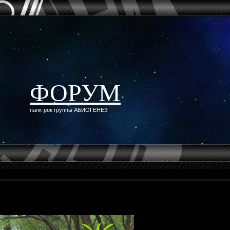
ФОРУМ
панк-рок группы АБИОГЕНЕЗ