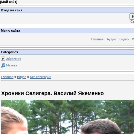
[
Мой сайт
]
Вход на сайт
В
Ст
Меню сайта
Главная
Аудио
Видео
Ф
Categories
Абиогенез
Музыка
Главная
»
Видео
»
Без категории
Хроники Селигера. Василий Якеменко