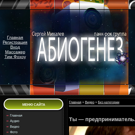
Главная
Регистрация
Вход
Массажер
Тим Фохоу
Главная
»
Видео
»
Без категории
МЕНЮ САЙТА
Главная
Ты — предприниматель.
Аудио
Видео
Фото