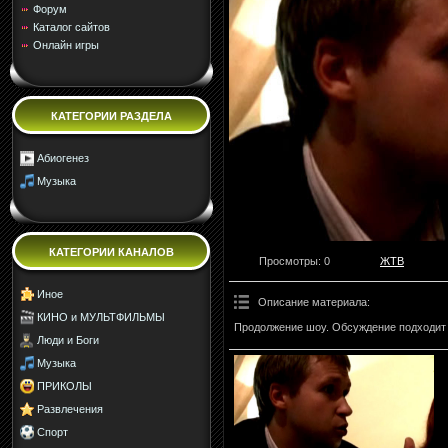
Форум
Каталог сайтов
Онлайн игры
КАТЕГОРИИ РАЗДЕЛА
Абиогенез
Музыка
КАТЕГОРИИ КАНАЛОВ
Просмотры
: 0
ЖТВ
Иное
Описание материала
:
КИНО и МУЛЬТФИЛЬМЫ
Продолжение шоу. Обсуждение подходит к
Люди и Боги
Музыка
ПРИКОЛЫ
Развлечения
Спорт