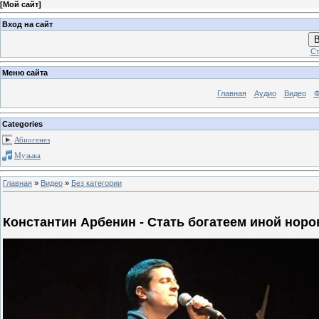
[
Мой сайт
]
Вход на сайт
В
Ст
Меню сайта
Главная
Аудио
Видео
Ф
Categories
Абиогенез
Музыка
Главная
»
Видео
»
Без категории
Константин Арбенин - Стать богатеем иной норо