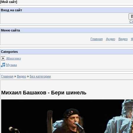
[
Мой сайт
]
Вход на сайт
В
Ст
Меню сайта
Главная
Аудио
Видео
Ф
Categories
Абиогенез
Музыка
Главная
»
Видео
»
Без категории
Михаил Башаков - Бери шинель