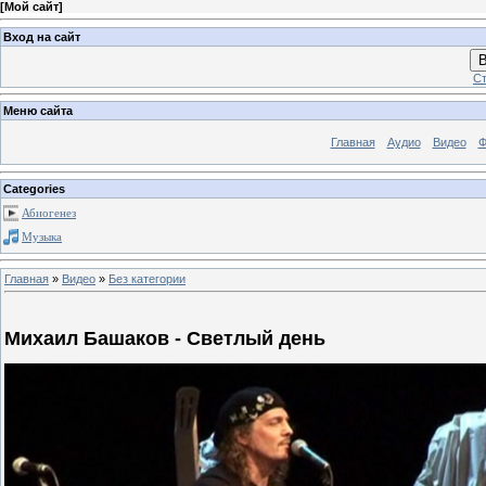
[
Мой сайт
]
Вход на сайт
В
Ст
Меню сайта
Главная
Аудио
Видео
Ф
Categories
Абиогенез
Музыка
Главная
»
Видео
»
Без категории
Михаил Башаков - Светлый день