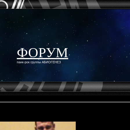
ФОРУМ
панк-рок группы АБИОГЕНЕЗ