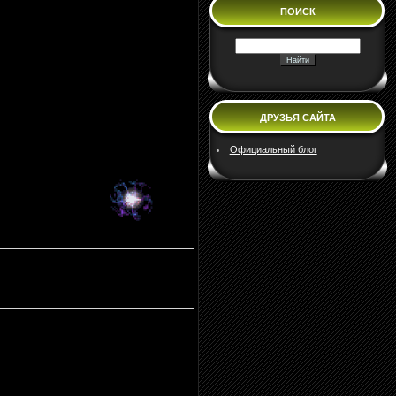
ПОИСК
ДРУЗЬЯ САЙТА
Официальный блог