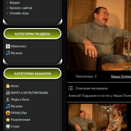
Форум
Каталог сайтов
Онлайн игры
КАТЕГОРИИ РАЗДЕЛА
Абиогенез
Музыка
КАТЕГОРИИ КАНАЛОВ
Просмотры
: 0
Маша Поляк
Иное
Описание материала
:
КИНО и МУЛЬТФИЛЬМЫ
Алексей Подушкин в гостях у Маши Поляк
Люди и Боги
Музыка
ПРИКОЛЫ
Развлечения
Спорт