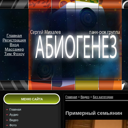
Главная
Регистрация
Вход
Массажер
Тим Фохоу
Главная
»
Видео
»
Без категории
МЕНЮ САЙТА
Главная
Примерный семьянин
Аудио
Видео
Фото