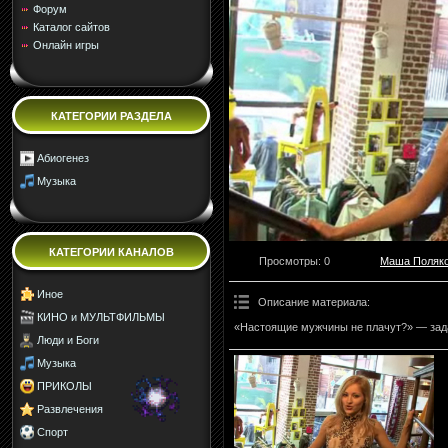
Форум
Каталог сайтов
Онлайн игры
КАТЕГОРИИ РАЗДЕЛА
Абиогенез
Музыка
КАТЕГОРИИ КАНАЛОВ
Просмотры
: 0
Маша Поляк
Иное
Описание материала
:
КИНО и МУЛЬТФИЛЬМЫ
«Настоящие мужчины не плачут?» — зад
Люди и Боги
Музыка
ПРИКОЛЫ
Развлечения
Спорт