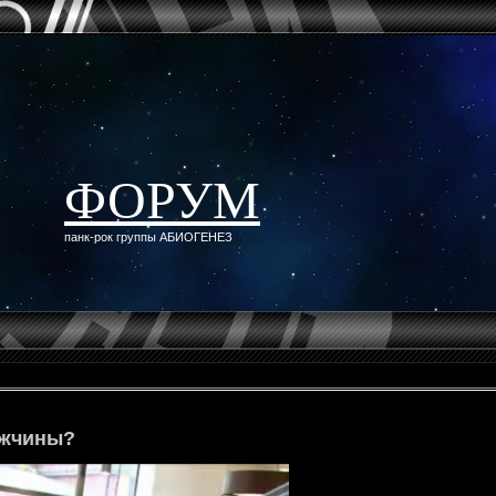
ФОРУМ
панк-рок группы АБИОГЕНЕЗ
ужчины?