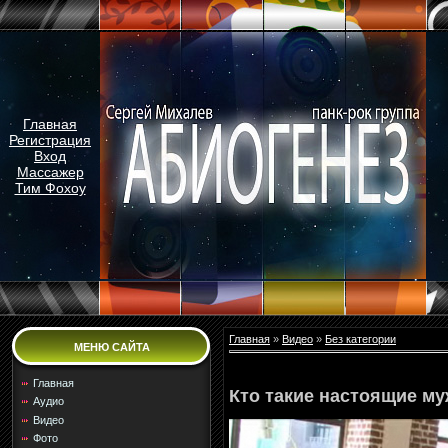
Главная
Регистрация
Вход
Массажер
Тим Фохоу
Главная
»
Видео
»
Без категории
МЕНЮ САЙТА
Главная
Кто такие настоящие м
Аудио
Видео
Фото