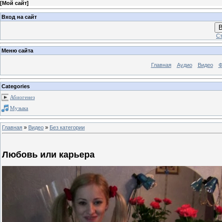
[
Мой сайт
]
Вход на сайт
В
Ст
Меню сайта
Главная
Аудио
Видео
Ф
Categories
Абиогенез
Музыка
Главная
»
Видео
»
Без категории
Любовь или карьера