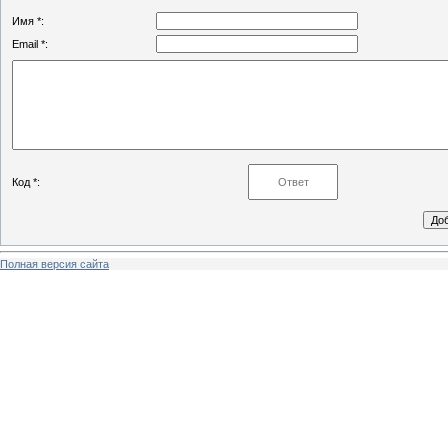
Имя *:
Email *:
Код *:
Полная версия сайта