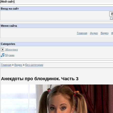
[
Мой сайт
]
Вход на сайт
В
Ст
Меню сайта
Главная
Аудио
Видео
Ф
Categories
Абиогенез
Музыка
Главная
»
Видео
»
Без категории
Анекдоты про блондинок. Часть 3