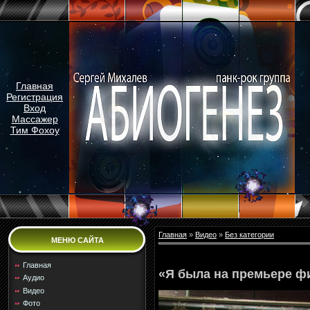
Главная
Регистрация
Вход
Массажер
Тим Фохоу
Главная
»
Видео
»
Без категории
МЕНЮ САЙТА
Главная
«Я была на премьере ф
Аудио
Видео
Фото