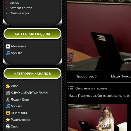
Форум
Каталог сайтов
Онлайн игры
КАТЕГОРИИ РАЗДЕЛА
Абиогенез
Музыка
КАТЕГОРИИ КАНАЛОВ
Просмотры
: 0
Маша Поляк
Иное
Описание материала
:
КИНО и МУЛЬТФИЛЬМЫ
Маша Полякова любит старое кино, но и
Люди и Боги
Музыка
ПРИКОЛЫ
Развлечения
Спорт