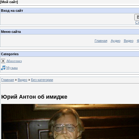
[
Мой сайт
]
Вход на сайт
В
Ст
Меню сайта
Главная
Аудио
Видео
Ф
Categories
Абиогенез
Музыка
Главная
»
Видео
»
Без категории
Юрий Антон об имидже