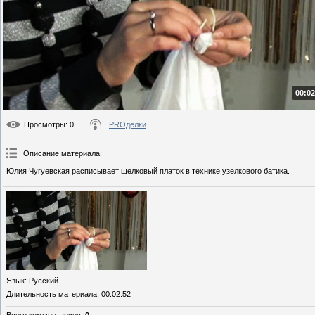
00:02
Просмотры
: 0
PROделки
Описание материала
:
Юлия Чугуевская расписывает шелковый платок в технике узелкового батика.
Язык
: Русский
Длительность материала
: 00:02:52
Всего комментариев
:
0