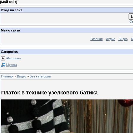
[
Мой сайт
]
Вход на сайт
В
Ст
Меню сайта
Главная
Аудио
Видео
Ф
Categories
Абиогенез
Музыка
Главная
»
Видео
»
Без категории
Платок в технике узелкового батика