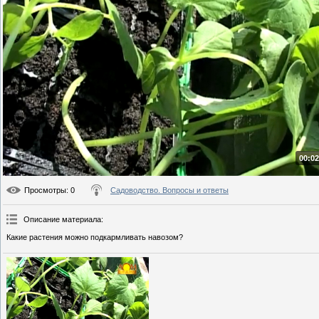
00:02
Просмотры
: 0
Садоводство. Вопросы и ответы
Описание материала
:
Какие растения можно подкармливать навозом?