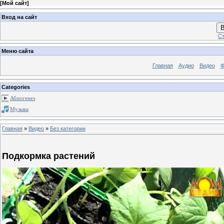
[
Мой сайт
]
Вход на сайт
В
Ст
Меню сайта
Главная
Аудио
Видео
Ф
Categories
Абиогенез
Музыка
Главная
»
Видео
»
Без категории
Подкормка растений