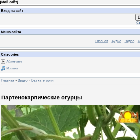
[
Мой сайт
]
Вход на сайт
В
Ст
Меню сайта
Главная
Аудио
Видео
Ф
Categories
Абиогенез
Музыка
Главная
»
Видео
»
Без категории
Партенокарпические огурцы