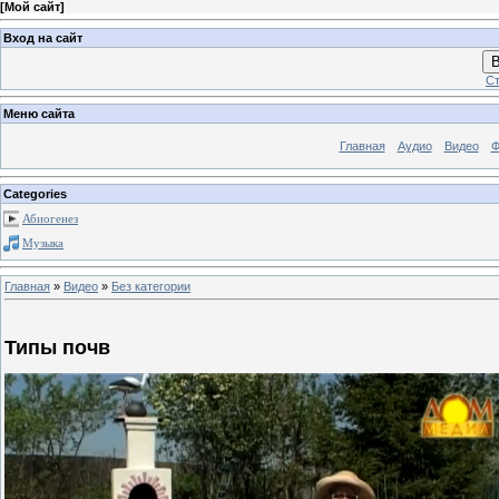
[
Мой сайт
]
Вход на сайт
В
Ст
Меню сайта
Главная
Аудио
Видео
Ф
Categories
Абиогенез
Музыка
Главная
»
Видео
»
Без категории
Типы почв