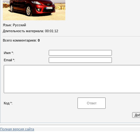
Язык
: Русский
Длительность материала
: 00:01:12
Всего комментариев
:
0
Имя *:
Email *:
Код *:
Полная версия сайта