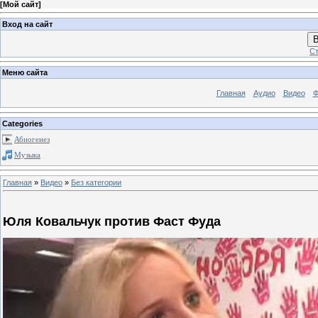
[
Мой сайт
]
Вход на сайт
В
Ст
Меню сайта
Главная
Аудио
Видео
Ф
Categories
Абиогенез
Музыка
Главная
»
Видео
»
Без категории
Юля Ковальчук против Фаст Фуда